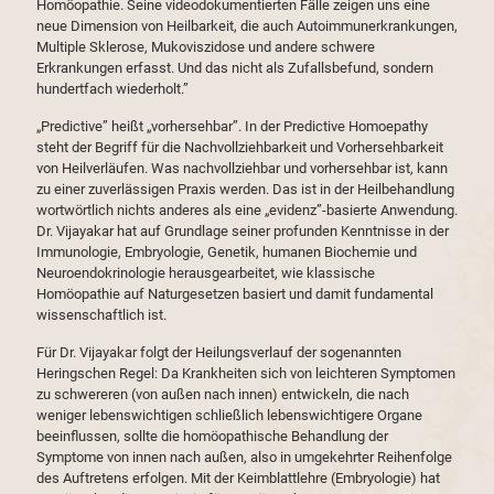
Homöopathie. Seine videodokumentierten Fälle zeigen uns eine
neue Dimension von Heilbarkeit, die auch Autoimmunerkrankungen,
Multiple Sklerose, Mukoviszidose und andere schwere
Erkrankungen erfasst. Und das nicht als Zufallsbefund, sondern
hundertfach wiederholt.”
„Predictive” heißt „vorhersehbar”. In der Predictive Homoepathy
steht der Begriff für die Nachvollziehbarkeit und Vorhersehbarkeit
von Heilverläufen. Was nachvollziehbar und vorhersehbar ist, kann
zu einer zuverlässigen Praxis werden. Das ist in der Heilbehandlung
wortwörtlich nichts anderes als eine „evidenz”-basierte Anwendung.
Dr. Vijayakar hat auf Grundlage seiner profunden Kenntnisse in der
Immunologie, Embryologie, Genetik, humanen Biochemie und
Neuroendokrinologie herausgearbeitet, wie klassische
Homöopathie auf Naturgesetzen basiert und damit fundamental
wissenschaftlich ist.
Für Dr. Vijayakar folgt der Heilungsverlauf der sogenannten
Heringschen Regel: Da Krankheiten sich von leichteren Symptomen
zu schwereren (von außen nach innen) entwickeln, die nach
weniger lebenswichtigen schließlich lebenswichtigere Organe
beeinflussen, sollte die homöopathische Behandlung der
Symptome von innen nach außen, also in umgekehrter Reihenfolge
des Auftretens erfolgen. Mit der Keimblattlehre (Embryologie) hat