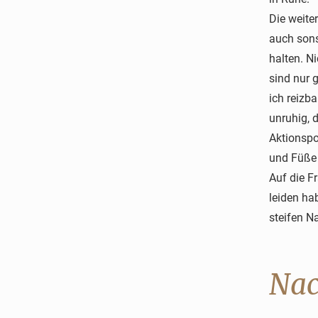
Die weite
auch sons
halten. N
sind nur 
ich reizba
unruhig, 
Aktionspo
und Füße 
Auf die F
leiden ha
steifen N
Nac