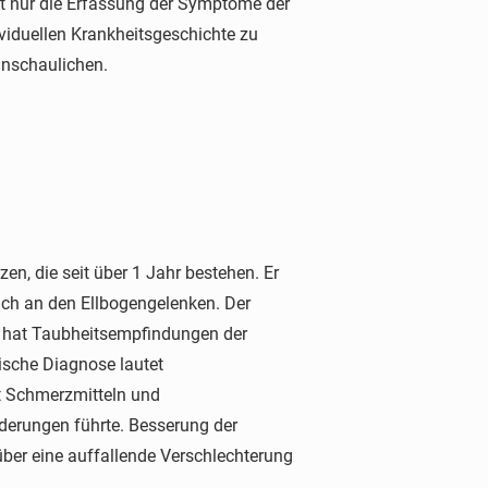
ht nur die Erfassung der Symptome der
ividuellen Krankheitsgeschichte zu
ranschaulichen.
, die seit über 1 Jahr bestehen. Er
uch an den Ellbogengelenken. Der
 hat Taubheitsempfindungen der
ische Diagnose lautet
t Schmerzmitteln und
derungen führte. Besserung der
über eine auffallende Verschlechterung