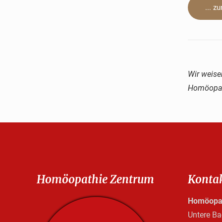
... z
Wir weise
Homöopath
Homöopathie Zentrum
Konta
Homöopat
Untere B