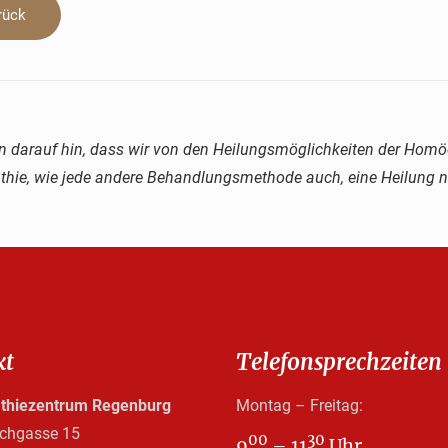
urück
n darauf hin, dass wir von den Heilungsmöglichkeiten der Homöo
ie, wie jede andere Behandlungsmethode auch, eine Heilung ni
kt
Telefonsprechzeiten
hiezentrum Regenburg
Montag – Freitag:
achgasse 15
00
30
9
– 11
Uhr