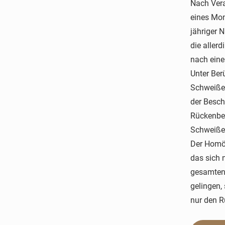
Nach Vera
eines Mon
jähriger 
die aller
nach eine
Unter Ber
Schweißes
der Besch
Rückenbes
Schweißes
Der Homöo
das sich 
gesamten 
gelingen,
nur den R