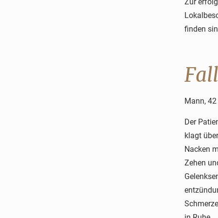
Zur erfol
Lokalbesc
finden si
Fal
Mann, 42 
Der Patie
klagt übe
Nacken m
Zehen und
Gelenksen
entzündun
Schmerzen
in Ruhe.