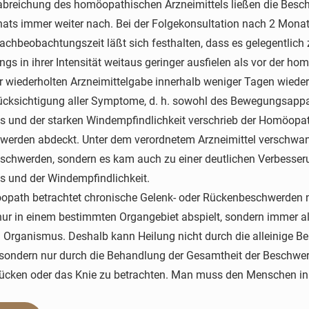
breichung des homöopathischen Arzneimittels ließen die Besc
ats immer weiter nach. Bei der Folgekonsultation nach 2 Monat
Nachbeobachtungszeit läßt sich festhalten, dass es gelegentlich
dings in ihrer Intensität weitaus geringer ausfielen als vor der 
r wiederholten Arzneimittelgabe innerhalb weniger Tagen wiede
ücksichtigung aller Symptome, d. h. sowohl des Bewegungsappar
 und der starken Windempfindlichkeit verschrieb der Homöopath
werden abdeckt. Unter dem verordnetem Arzneimittel verschwand
chwerden, sondern es kam auch zu einer deutlichen Verbesserun
 und der Windempfindlichkeit.
path betrachtet chronische Gelenk- oder Rückenbeschwerden ni
nur in einem bestimmten Organgebiet abspielt, sondern immer 
Organismus. Deshalb kann Heilung nicht durch die alleinige
 sondern nur durch die Behandlung der Gesamtheit der Beschwerd
ücken oder das Knie zu betrachten. Man muss den Menschen in