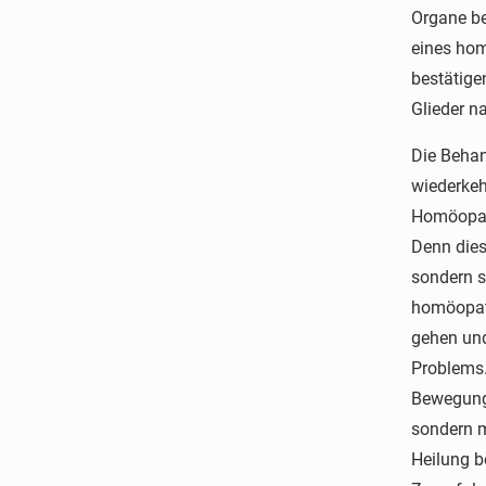
Organe be
eines hom
bestätige
Glieder n
Die Behan
wiederkeh
Homöopath
Denn dies
sondern s
homöopat
gehen und
Problems.
Bewegungs
sondern 
Heilung 