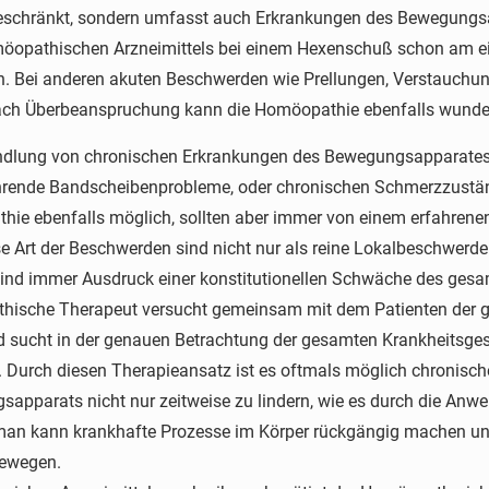
schränkt, sondern umfasst auch Erkrankungen des Bewegungsa
öopathischen Arzneimittels bei einem Hexenschuß schon am eig
n. Bei anderen akuten Beschwerden wie Prellungen, Verstauch
ach Überbeanspruchung kann die Homöopathie ebenfalls wunderb
dlung von chronischen Erkrankungen des Bewegungsapparates, w
rende Bandscheibenprobleme, oder chronischen Schmerzzustän
ie ebenfalls möglich, sollten aber immer von einem erfahre
e Art der Beschwerden sind nicht nur als reine Lokalbeschwerde
ind immer Ausdruck einer konstitutionellen Schwäche des ges
hische Therapeut versucht gemeinsam mit dem Patienten der 
 sucht in der genauen Betrachtung der gesamten Krankheitsge
 Durch diesen Therapieansatz ist es oftmals möglich chronisc
apparats nicht nur zeitweise zu lindern, wie es durch die Anw
man kann krankhafte Prozesse im Körper rückgängig machen un
bewegen.