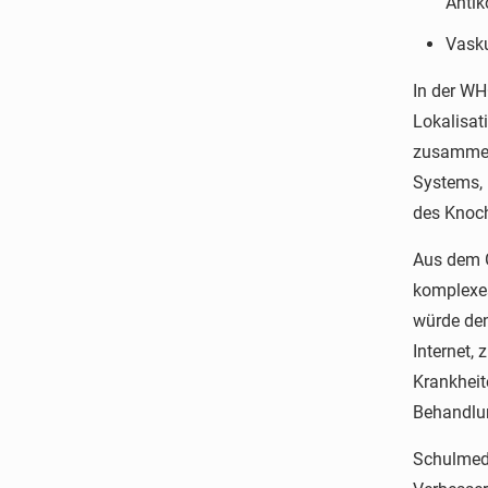
Antik
Vasku
In der WH
Lokalisat
zusammenf
Systems, 
des Knoch
Aus dem G
komplexes
würde den
Internet, 
Krankheit
Behandlun
Schulmedi