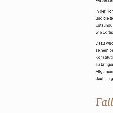
Verbesser
In der Ho
und die t
Entzündun
wie Corti
Dazu wird
seinem pe
Konstitut
zu bringe
Allgemein
deutlich g
Fal