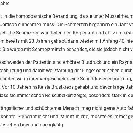
Jahre
 in die homöopathische Behandlung, da sie unter Muskelrheuma
ortison einnehmen muss. Die Schmerzen begannen ein Jahr vor 
 weh, die Schmerzen wanderten den Körper auf und ab. Zum ers
rn bereits mit 23 Jahren gehabt, dann wieder mit Anfang 40, hi
r. Sie wurde mit Schmerzmitteln behandelt, die sie jedoch nicht v
eschwerden der Patientin sind erhöhter Blutdruck und ein Rayn
chblutung und damit Weißfärbung der Finger oder Zehen durc
finden wir in ihrer Vorgeschichte eine Schilddrüsenerkrankun
 Vor 10 Jahren hatte sie Brustkrebs gehabt und davor lange Jahr
 dass sie immer schon Reiseübelkeit zeigte, besonders stark in de
in ängstlicher und schüchterner Mensch, mag nicht gerne Auto fa
 könnte. Sie weint leicht und ist mitfühlend, möchte es immer 
sie schon brav und nachgiebig.