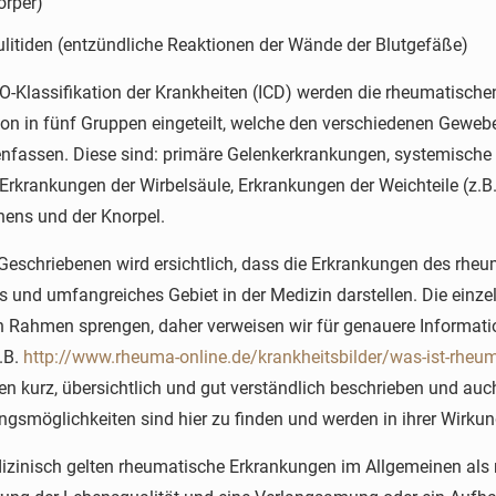
örper)
litiden (entzündliche Reaktionen der Wände der Blutgefäße)
O-Klassifikation der Krankheiten (ICD) werden die rheumatische
ion in fünf Gruppen eingeteilt, welche den verschiedenen Gewe
assen. Diese sind: primäre Gelenkerkrankungen, systemische
Erkrankungen der Wirbelsäule, Erkrankungen der Weichteile (z.
ens und der Knorpel.
eschriebenen wird ersichtlich, dass die Erkrankungen des rheu
 und umfangreiches Gebiet in der Medizin darstellen. Die einzel
 Rahmen sprengen, daher verweisen wir für genauere Informatio
z.B.
http://www.rheuma-online.de/krankheitsbilder/was-ist-rheu
en kurz, übersichtlich und gut verständlich beschrieben und auc
gsmöglichkeiten sind hier zu finden und werden in ihrer Wirkung
zinisch gelten rheumatische Erkrankungen im Allgemeinen als nich