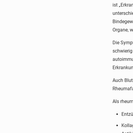
ist „Erkr
unterschi
Bindegew
Organe, w
Die Sympt
schwierig
autoimmun
Erkrankun
Auch Blut
Rheumafak
Als rheum
Entzü
Kolla