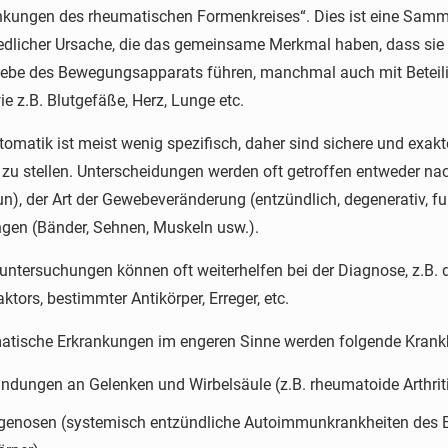
ankungen des rheumatischen Formenkreises“. Dies ist eine Samm
edlicher Ursache, die das gemeinsame Merkmal haben, dass si
ebe des Bewegungsapparats führen, manchmal auch mit Beteil
ie z.B. Blutgefäße, Herz, Lunge etc.
omatik ist meist wenig spezifisch, daher sind sichere und exak
 zu stellen. Unterscheidungen werden oft getroffen entweder nach
), der Art der Gewebeveränderung (entzündlich, degenerativ, fun
gen (Bänder, Sehnen, Muskeln usw.).
untersuchungen können oft weiterhelfen bei der Diagnose, z.B.
tors, bestimmter Antikörper, Erreger, etc.
atische Erkrankungen im engeren Sinne werden folgende Krank
ndungen an Gelenken und Wirbelsäule (z.B. rheumatoide Arthrit
genosen (systemisch entzündliche Autoimmunkrankheiten des B