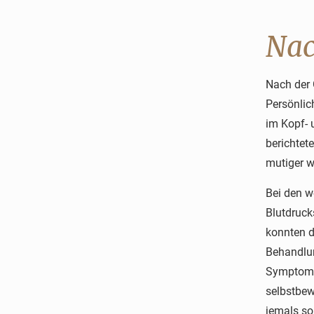
Nac
Nach der 
Persönlic
im Kopf- 
berichtet
mutiger w
Bei den w
Blutdruck
konnten d
Behandlun
Symptomat
selbstbew
jemals so