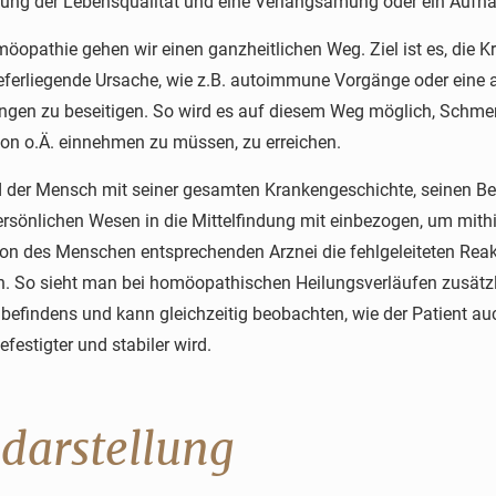
ung der Lebensqualität und eine Verlangsamung oder ein Aufha
möopathie gehen wir einen ganzheitlichen Weg. Ziel ist es, die 
ieferliegende Ursache, wie z.B. autoimmune Vorgänge oder eine
gen zu beseitigen. So wird es auf diesem Weg möglich, Schme
son o.Ä. einnehmen zu müssen, zu erreichen.
 der Mensch mit seiner gesamten Krankengeschichte, seinen Bef
rsönlichen Wesen in die Mittelfindung mit einbezogen, um mithilf
ion des Menschen entsprechenden Arznei die fehlgeleiteten Rea
n. So sieht man bei homöopathischen Heilungsverläufen zusätz
befindens und kann gleichzeitig beobachten, wie der Patient auc
efestigter und stabiler wird.
ldarstellung